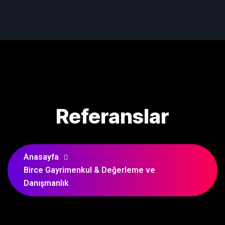
Referanslar
Anasayfa
Birce Gayrimenkul & Değerleme ve
Danışmanlık